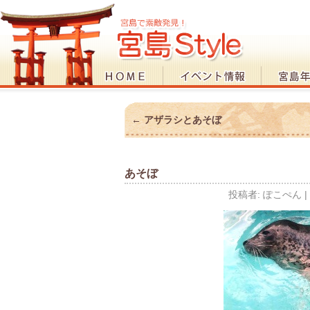
←
アザラシとあそぼ
あそぼ
投稿者:
ぽこぺん
|