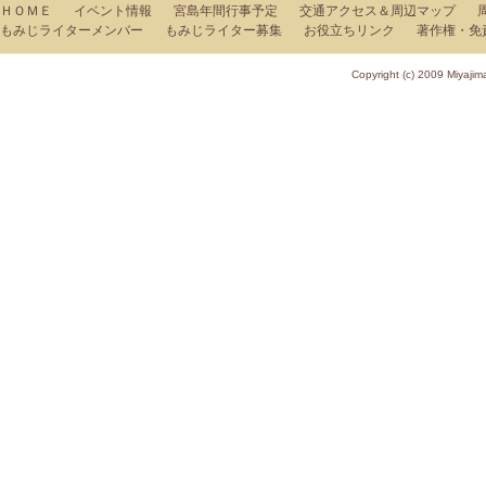
ＨＯＭＥ
イベント情報
宮島年間行事予定
交通アクセス＆周辺マップ
もみじライターメンバー
もみじライター募集
お役立ちリンク
著作権・免
Copyright (c) 2009 Miy