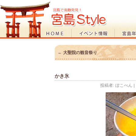
←
大聖院の観音祭り
かき氷
投稿者:
ぽこぺん
|