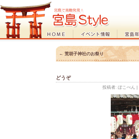
←
荒胡子神社のお祭り
どうぞ
投稿者:
ぽこぺん
|