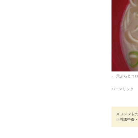
天ぷらとコ
パーマリンク
※コメント
※誹謗中傷