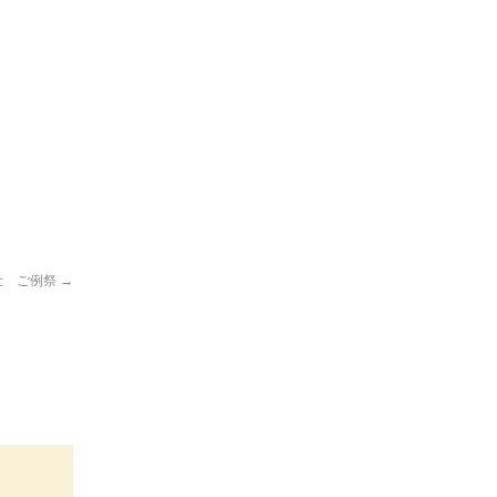
社 ご例祭