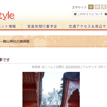
文字サイズ
このサイトについて
～御山神社の御例祭
事です
投稿者:
ぽこぺん
|
公開日:
2014/02/04
|
フルサイズ:
240 × 