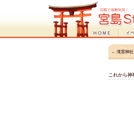
←
滝宮神社
これから神