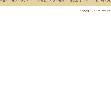
もみじライターメンバー
もみじライター募集
お役立ちリンク
著作権・免
Copyright (c) 2009 Miy