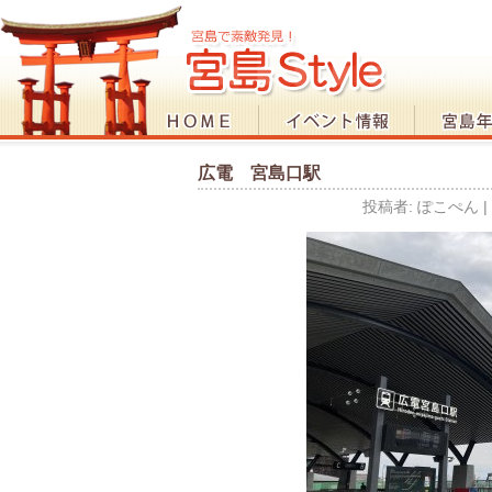
広電 宮島口駅
投稿者:
ぽこぺん
|