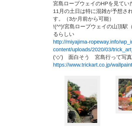
宮島ロープウェイのHPを見てい
11月の土日は特に混雑が予想さ
す。（3か月前から可能）
!(^^)!宮島ロープウェイの山
るらしい
http://miyajima-ropeway.info/wp_i
content/uploads/2020/03/trick_ar
(‘◇’)ゞ面白そう 宮島行って
https://www.trickart.co.jp/wallpai