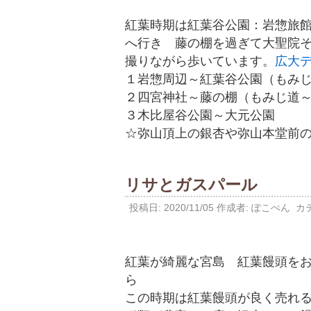
紅葉時期は紅葉谷公園：岩惣旅
へ行き 藤の棚を過ぎて大聖院
撮りながら歩いています。
広大
１岩惣周辺～紅葉谷公園（もみ
２四宮神社～藤の棚（もみじ道
３木比屋谷公園～大元公園
☆弥山頂上の銀杏や弥山本堂前
リサとガスパール
投稿日:
2020/11/05
作成者:
ぽこぺん
カテ
紅葉が綺麗な宮島 紅葉饅頭を
ら
この時期は紅葉饅頭が良く売れ