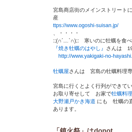
宮島商店街のメインストリート
産
ttps://www.ogoshi-suisan.jp/
、・・・・
:;(∩´﹏`∩);: 寒いのに牡
『焼き牡蠣のはやし』
さんは 1
http://www.yakigaki-no-hayashi.
牡蠣屋
さんは 宮島の牡蠣料理
宮島に行くとよく行列ができて
お取り寄せして お家で
牡蠣料
大野瀬戸かき海道
にも 牡蠣の
あります。
「鎮火祭」はdonot