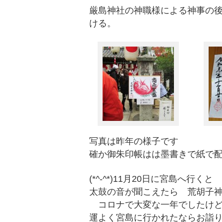
厳島神社の神職様による神事の
ける。
写真は昨年の様子です
確か御朱印帳はは墨書きで紙で
(*^-^*)11月20日に宮島へ
太鼓の音が聞こえたら 荒胡子
コロナで大変な一年でしたけど
運よく宮島に行かれたならお詣