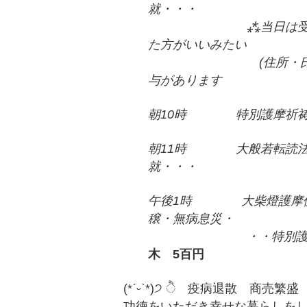
就・・・
⁂当日は受付が混雑
た方がいいみたい
(住所・氏名・数え
与があります
朝10時 特別護摩祈祷
朝11時 大般若転読法
就・・・
午後1時 大柴燈護摩供
穣・無病息災・
・・特別護摩木 2
木 5百円
(*ˊᵕˋ*)੭ ੈ 疫病退散 商
功徳をいただき幸せな暮らしを