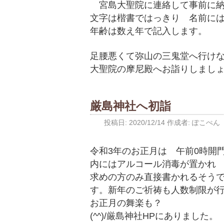
宮島大聖院に連絡して事前に納
文字は楷書ではっきり 名前に
年齢は数え年で記入します。
足腰悪くて弥山の三鬼堂へ行け
大聖院の摩尼殿へお詣りしまし
厳島神社へ初詣
投稿日:
2020/12/14
作成者:
ぽこぺん
令和3年のお正月は 午前0時開
内にはアルコール消毒が置かれ
求めの方のみ直接書かれるそう
す。新年のご祈祷も人数制限が
お正月の舞楽も？
(^^)/厳島神社HPにありました。