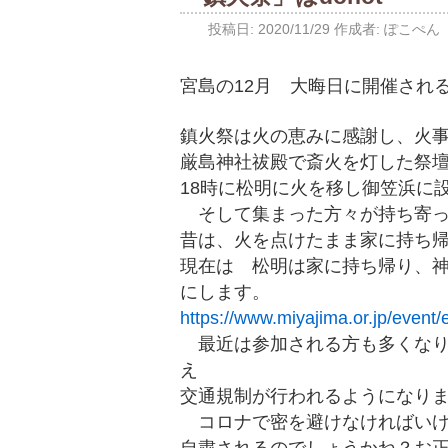
投稿日:
2020/11/29
作成者:
ぽこぺん
宮島の12月 大晦日に開催され
鎮火祭は火の恵みに感謝し、火
厳島神社祓殿で斎火を灯した祭
18時に松明に火を移し御笠浜に
そして集まった方々が持ち寄っ
昔は、火を点けたまま家に持ち
現在は 松明は家に持ち帰り、神
にします。
https://www.miyajima.or.jp/event/
最近は参加される方も多くなり
え
交通規制が行われるようになり
コロナで密を避けなければいけ