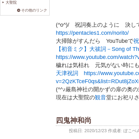
大聖院
その他のリンク
(^o^)/ 祝詞奏上のように 
https://pentacles1.com/norito/
大掃除がすんだら YouTubeで
祝
【初音ミク】大祓詞－Song of Th
https://www.youtube.com/watch
穢れは気枯れ 元気がない時に
天津祝詞
https://www.youtube.
v=2QzKTceF0qs&list=RDut8jZo
(^^♪厳島神社の開かずの扉の奥
現在は大聖院の
観音
堂にお祀りされ
四鬼神和尚
投稿日:
2020/12/23
作成者:
ぽこぺ