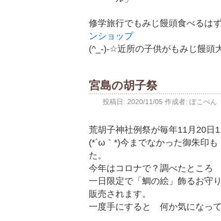
修学旅行でもみじ饅頭食べるはず
ンショップ
(^_-)-☆近所の子供がもみじ
宮島の胡子祭
投稿日:
2020/11/05
作成者:
ぽこぺん
荒胡子神社例祭が毎年11月20日
(*´ω｀*)今までなかった御朱
た。
今年はコロナで？調べたところ
一日限定で「鯛の絵」飾るお守り
販売されます。
一度手にすると 何か気になっ