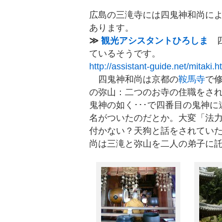
広島の三滝寺には四鬼神和尚に
あります。
≫
観光アシスタントひろしま
四
ているそうです。
http://assistant-guide.net/mitaki.h
四鬼神和尚は京都の
鞍馬寺
で
の弥山：二つのお寺の住職をさ
鬼神の如く･･･で四番目の鬼神
名がついたのだとか。大変「法
付かない？天狗と話をされてい
尚は三滝と弥山を二人の弟子に