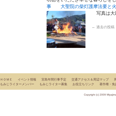
事
大聖院の柴灯護摩法要と
写真は大
←
過去の投稿
ＨＯＭＥ
イベント情報
宮島年間行事予定
交通アクセス＆周辺マップ
もみじライターメンバー
もみじライター募集
お役立ちリンク
著作権・免
Copyright (c) 2009 Miy