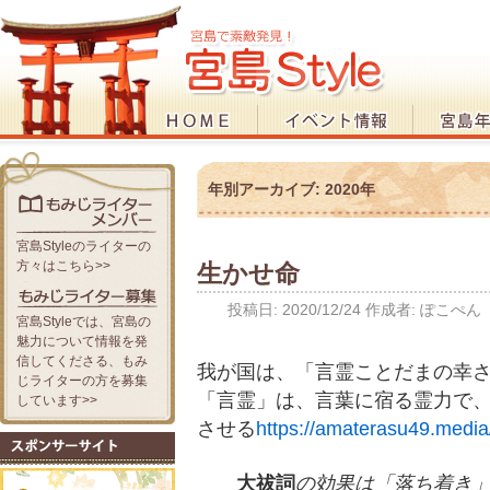
年別アーカイブ:
2020年
宮島Styleのライターの
方々はこちら>>
生かせ命
投稿日:
2020/12/24
作成者:
ぽこぺん
宮島Styleでは、宮島の
魅力について情報を発
信してくださる、もみ
我が国は、「言霊ことだまの幸さき
じライターの方を募集
「言霊」は、言葉に宿る霊力で
しています>>
させる
https://amaterasu49.media
大祓詞
の効果は「落ち着き」