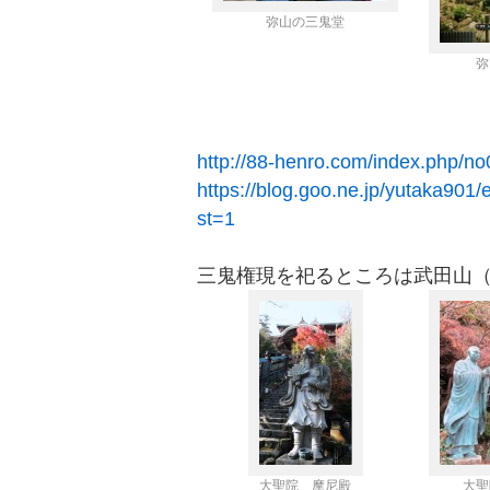
弥山の三鬼堂
弥
http://88-henro.com/index.php/no
https://blog.goo.ne.jp/yutaka90
st=1
三鬼権現を祀るところは武田山
大聖院 摩尼殿
大