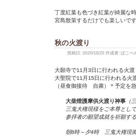
丁度紅葉も色づき紅葉が綺麗な
宮島散策するだけでも楽しいで
秋の火渡り
投稿日:
2020/10/25
作成者:
ぽこぺ
大願寺で11月3日に行われる火
大聖院で11月15日に行われる
（昼食御接待 自粛）＊予定を
大柴燈護摩供火渡り神事
（
三鬼大権現様をご本尊とし
参拝者の願望成就を祈願す
朝8時～夕4時 三鬼大権現