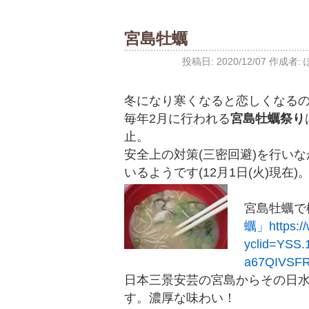
宮島牡蠣
投稿日:
2020/12/07
作成者:
冬になり寒くなると恋しくなる
毎年2月に行われる
宮島牡蠣祭り
止。
安全上の対策(三密回避)を行い
いるようです(12月1日(火)現在)
宮島牡蠣で
蠣」
https:
yclid=YSS.
a67QIVSF
日本三景安芸の宮島からその日
す。濃厚な味わい！