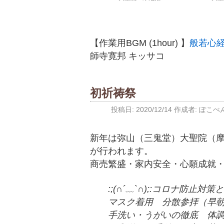
【作業用BGM (1hour) 】
般若心
師寺寛邦 キッサコ
初祈祷祭
投稿日:
2020/12/14
作成者:
ぽこぺ
新年は弥山（三鬼堂）大聖院（
が行われます。
商売繁盛・家内安全・心願成就
:;(∩´﹏`∩);:コロナ防止対
マスク着用 分散参拝（早
手洗い・うがいの徹底 体