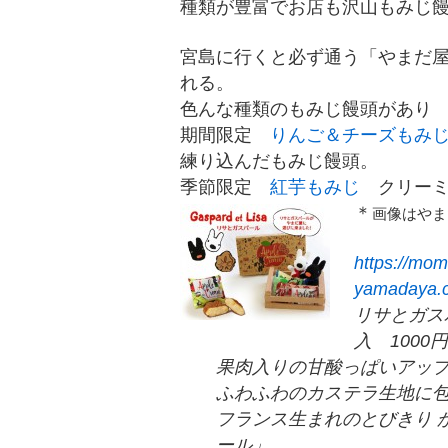
種類が豊富でお店も沢山もみじ
宮島に行くと必ず通う「やまだ
れる。
色んな種類のもみじ饅頭があり
期間限定
りんご＆チーズもみ
練り込んだもみじ饅頭。
季節限定
紅芋もみじ
クリーミ
＊
画像はや
https://momi
yamadaya.co
リサとガス
入 1000
果肉入りの甘酸っぱいアッ
ふわふわのカステラ生地に
フランス生まれのとびきり 
ール」