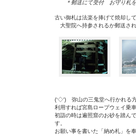
＊郵送にて受付 お守り札
古い御札は法楽を捧げて焼却し
大聖院へ持参されるか郵送され
(‘◇’)ゞ弥山の三鬼堂へ行かれ
利用すれば宮島ロープウェイ乗
初詣の時は遍照窟のお砂を踏んで
す。
お願い事を書いた「納め札」を