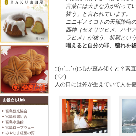
言葉には大きな力が宿ってい
祓う」と言われています。
ニニギノミコトの天孫降臨
四神（セオリツヒメ、ハヤ
ラヒメ）が祓う、祈願とい
唱えると自分の罪、穢れを
:;(∩´﹏`∩);:心が歪み傾く
(‘◇’)
人の口には斧が生えていて人を
宮島観光協会
宮島旅館組合
宮島水族館
宮島ロープウェー
みやじま紅葉の賀