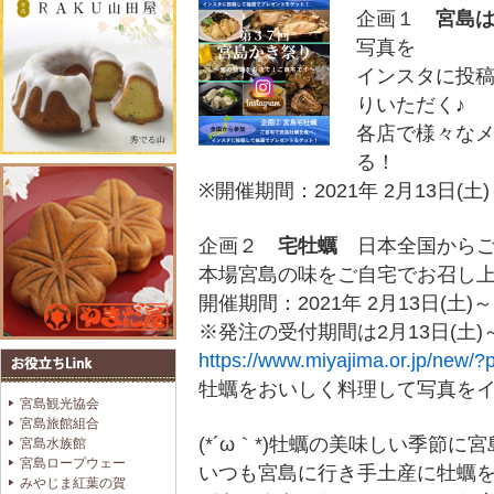
企画１
宮島
写真を
インスタに投稿
りいただく♪
各店で様々な
る！
※開催期間：2021年 2月13日(土)
企画２
宅牡蠣
日本全国からご
本場宮島の味をご自宅でお召し上
開催期間：2021年 2月13日(土)～
※発注の受付期間は2月13日(土)～
https://www.miyajima.or.jp/new/
牡蠣をおいしく料理して写真を
宮島観光協会
宮島旅館組合
(*´ω｀*)牡蠣の美味しい季節
宮島水族館
宮島ロープウェー
いつも宮島に行き手土産に牡蠣
みやじま紅葉の賀