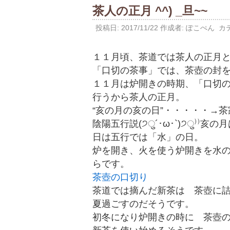
茶人の正月 ^^) _旦~~
投稿日:
2017/11/22
作成者:
ぽこぺん
カテ
１１月頃、茶道では茶人の正月
「口切の茶事」では、茶壺の封
１１月は炉開きの時期、「口切
行うから茶人の正月。
“亥の月の亥の日”・・・・・→茶家
陰陽五行説(੭ु´･ω･`)੭ु⁾
日は五行では「水」の日。
炉を開き、火を使う炉開きを水の
らです。
茶壺の口切り
茶道では摘んだ新茶は 茶壺に
夏過ごすのだそうです。
初冬になり炉開きの時に 茶壺