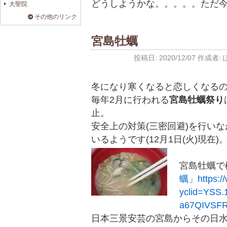
どうしようかな。。。。。ただ
大聖院
その他のリンク
宮島牡蠣
投稿日:
2020/12/07
作成者:
冬になり寒くなると恋しくなる
毎年2月に行われる
宮島牡蠣祭り
止。
安全上の対策(三密回避)を行い
いるようです(12月1日(火)現在)
宮島牡蠣で
蠣」
https:
yclid=YSS.
a67QIVSF
日本三景安芸の宮島からその日