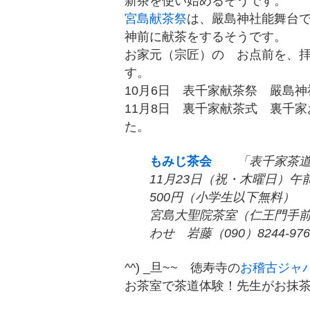
新茶を使い始めるそうです。
宮島献茶祭
は、嚴島神社能舞台
神前に献茶をするそうです。
お家元（宗匠）の お点前を、
す。
10月6日 表千家献茶祭 嚴島神
11月8日 裏千家献茶式 裏千
た。
もみじ茶会
「表千家茶道宗
11月23日（祝・木曜日）午
500円（小学生以下無料）
宮島大聖院茶室（仁王門手
わせ 岩藤（090）8244-976
^^) _旦~~ 徳寿寺の
お稽古ジャ
お茶室で茶道体験！先生がお抹