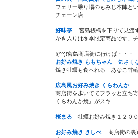
フェリー乗り場のもみじ本陣と
チェーン店
好味亭
宮島桟橋を下りて見渡
かき入りは冬季限定商品です。
!(^^)!宮島商店街に行けば・・・
お好み焼き ももちゃん
気さく
焼き牡蠣も食べれる あなご竹
広島風お好み焼き くらわんか
商店街を歩いててフラッと立ち
くらわんか焼』がスキ
桜まる
牡蠣お好み焼き１２０
お好み焼き きしべ
商店街の裏通