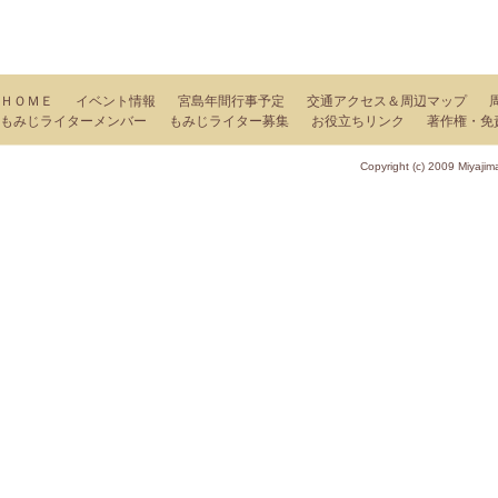
ＨＯＭＥ
イベント情報
宮島年間行事予定
交通アクセス＆周辺マップ
もみじライターメンバー
もみじライター募集
お役立ちリンク
著作権・免
Copyright (c) 2009 Miy