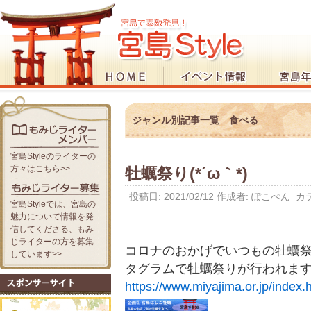
ジャンル別記事一覧
食べる
宮島Styleのライターの
方々はこちら>>
牡蠣祭り(*´ω｀*)
投稿日:
2021/02/12
作成者:
ぽこぺん
カテ
宮島Styleでは、宮島の
魅力について情報を発
信してくださる、もみ
じライターの方を募集
コロナのおかげでいつもの牡蠣
しています>>
タグラムで牡蠣祭りが行われま
https://www.miyajima.or.jp/index.