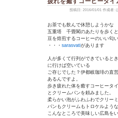
疲れを癒すコーヒータイ
投稿日:
2016/01/01
作成者:
お茶でも飲んで休憩しようかな (
五重塔 千畳閣のあたりを歩く
豆を焙煎するコーヒーのいい匂
・・・
sarasvati
があります
人が多くて行列ができていると
に行けば空いている
ご存じでした？伊都岐珈琲の直営
あるんですよ。
歩き疲れた体を癒すコーヒータイム
とクリームパンを頼みました。
柔らかい泡がふわふわでクリー
パンもクリームもトロケルよう
こんなところで美味しい広島を