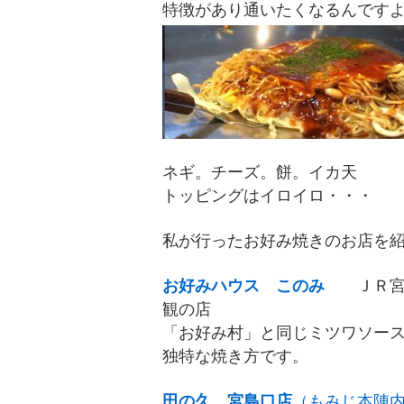
特徴があり通いたくなるんです
ネギ。チーズ。餅。イカ天
トッピングはイロイロ・・・
私が行ったお好み焼きのお店を
お好みハウス このみ
ＪＲ宮
観の店
「お好み村」と同じミツワソー
独特な焼き方です。
田の久 宮島口店
（もみじ本陣