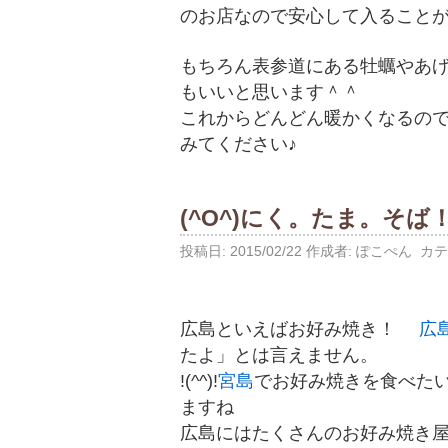
のお店なので安心して入ること
もちろん表参道にある牡蠣やあ
もいいと思います＾＾
これからどんどん暖かくなるの
みてください♪
(^O^)にく。たま。そば
投稿日:
2015/02/22
作成者:
ぽこぺん
カテ
広島といえばお好み焼き！
広
たよ」とは言えません。
!(^^)!
宮島
でお好み焼きを食べた
ますね
広島にはたくさんのお好み焼き