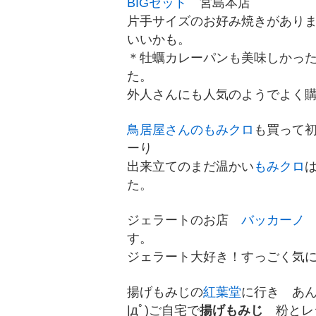
BIGセット
宮島本店
片手サイズのお好み焼きがあり
いいかも。
＊牡蠣カレーパンも美味しかっ
た。
外人さんにも人気のようでよく
鳥居屋さんのもみクロ
も買って
ーり
出来立てのまだ温かい
もみクロ
た。
ジェラートのお店
バッカーノ
す。
ジェラート大好き！すっごく気
揚げもみじの
紅葉堂
に行き あ
|дﾟ)ご自宅で
揚げもみじ
粉とレ