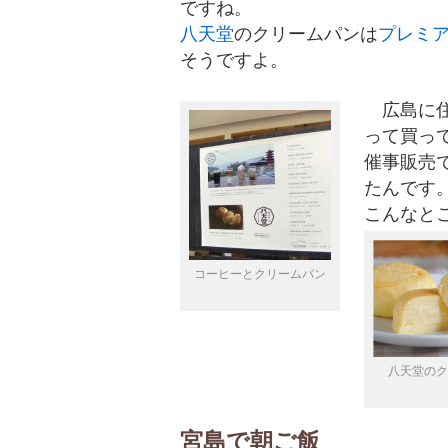
ですね。
八天堂
のクリームパンは
プレミ
そうですよ。
広島に住
って買っ
催事販売
たんです
こんなと
コーヒーとクリームパン
八天堂のク
宮島で朝ご飯