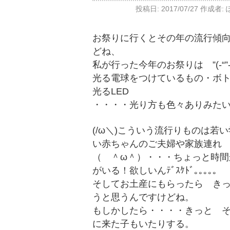
投稿日:
2017/07/27
作成者:
お祭りに行くとその年の流行傾向!
どね、
私が行った今年のお祭りは ”(-“
光る電球をつけているもの・ボ
光るLED
・・・・光り方も色々ありみた
(/ω＼)こういう流行りものは
い赤ちゃんのご夫婦や家族連れ
（ ＾ω＾）・・・ちょっと時
がいる！欲しいんﾃﾞｽｹﾄﾞ｡｡｡｡｡
そしてお土産にもらったら き
うと思うんですけどね。
もしかしたら・・・・きっと 
に来た子もいたりする。