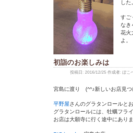
した
すご
なき
花火
よ。
初詣のお楽しみは
投稿日:
2016/12/25
作成者:
ぽこ
宮島に渡り (^^♪新しいお店見
平野屋
さんのグラタンロールと
グラタンロールには、牡蠣フラ
お店は大願寺に行く途中にあり