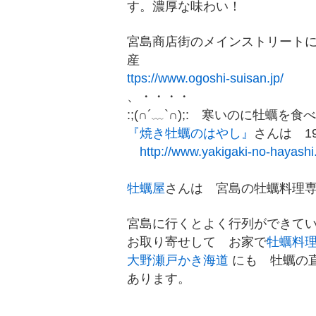
す。濃厚な味わい！
宮島商店街のメインストリート
産
ttps://www.ogoshi-suisan.jp/
、・・・・
:;(∩´﹏`∩);: 寒いのに牡
『焼き牡蠣のはやし』
さんは 1
http://www.yakigaki-no-hayashi.
牡蠣屋
さんは 宮島の牡蠣料理
宮島に行くとよく行列ができて
お取り寄せして お家で
牡蠣料
大野瀬戸かき海道
にも 牡蠣の
あります。