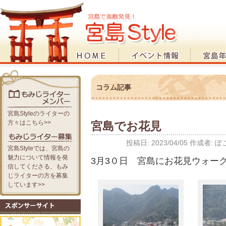
コラム記事
宮島Styleのライターの
方々はこちら>>
宮島でお花見
投稿日:
2023/04/05
作成者:
ぽ
宮島Styleでは、宮島の
魅力について情報を発
3月3０日 宮島にお花見ウォーク
信してくださる、もみ
じライターの方を募集
しています>>