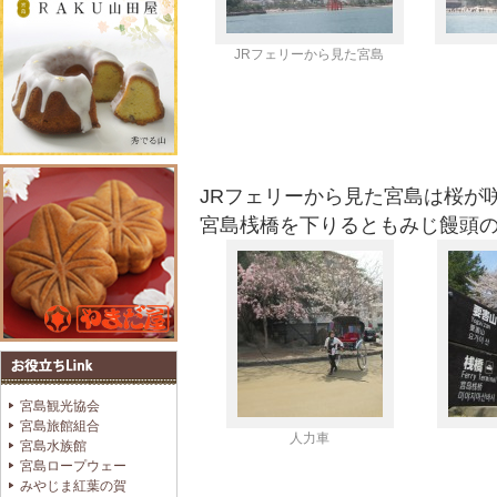
JRフェリーから見た宮島
JRフェリーから見た宮島は桜
宮島桟橋を下りるともみじ饅頭
宮島観光協会
宮島旅館組合
人力車
宮島水族館
宮島ロープウェー
みやじま紅葉の賀