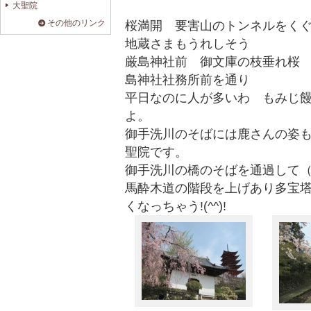
大聖院
その他のリンク
桜満開 要害山のトンネルをく
地蔵さまもうれしそう
厳島神社前 御文庫の枝垂れ桜
島神社社務所前を通り
平日なのに人が多いわ もみじ
よ。
御手洗川のそばには鹿さんの姿
聖院です。
御手洗川の橋のそばを通過して（
馬酔木道の階段を上げあり多宝
くなっちゃう!(^^)!