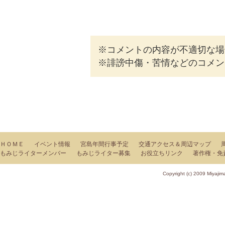
※コメントの内容が不適切な場
※誹謗中傷・苦情などのコメン
ＨＯＭＥ
イベント情報
宮島年間行事予定
交通アクセス＆周辺マップ
もみじライターメンバー
もみじライター募集
お役立ちリンク
著作権・免
Copyright (c) 2009 Miy