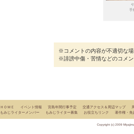
手
※コメントの内容が不適切な場
※誹謗中傷・苦情などのコメン
ＨＯＭＥ
イベント情報
宮島年間行事予定
交通アクセス＆周辺マップ
もみじライターメンバー
もみじライター募集
お役立ちリンク
著作権・免
Copyright (c) 2009 Miy