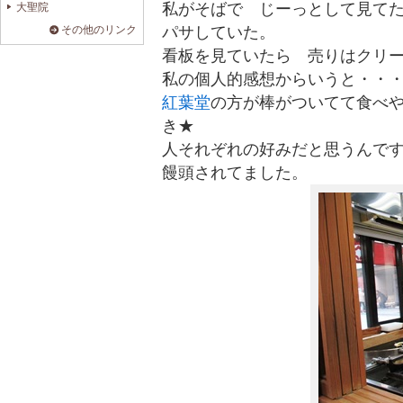
私がそばで じーっとして見て
大聖院
その他のリンク
パサしていた。
看板を見ていたら 売りはクリ
私の個人的感想からいうと・・
紅葉堂
の方が棒がついてて食べ
き★
人それぞれの好みだと思うんで
饅頭されてました。