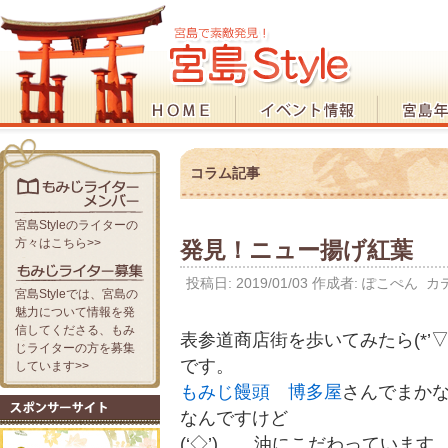
コラム記事
宮島Styleのライターの
方々はこちら>>
発見！ニュー揚げ紅葉
投稿日:
2019/01/03
作成者:
ぽこぺん
カテ
宮島Styleでは、宮島の
魅力について情報を発
信してくださる、もみ
表参道商店街を歩いてみたら(*’
じライターの方を募集
です。
しています>>
もみじ饅頭
博多屋
さんでまか
なんですけど
(‘◇’)ゞ 油にこだわってい