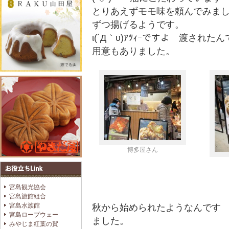
とりあえずモモ味を頼んでみま
ずつ揚げるようです。
ι(´Д｀υ)ｱﾂｨｰですよ 渡さ
用意もありました。
博多屋さん
宮島観光協会
宮島旅館組合
宮島水族館
秋から始められたようなんです
宮島ロープウェー
ました。
みやじま紅葉の賀