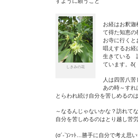
すように願うこと
お経はお釈迦
て得た知恵の
お寺に行くと
唱えするお経
生きている 
ています。δ(・
しきみの花
人は四苦八苦しな
あの時～すれ
とらわれ続け自分を苦しめるのは 持ち
～なるんじゃないかな？訪れてない事
自分を苦しめるのはとり越し
(σ´-`)ﾝｯﾄ…勝手に自分で考