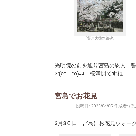
「誓真大徳頌徳碑」
光明院の前を通り宮島の恩人 誓真大徳碑
۶’(o^―^o)ﾆｺ 桜満開ですね
宮島でお花見
投稿日:
2023/04/05
作成者:
ぽ
3月3０日 宮島にお花見ウォーク