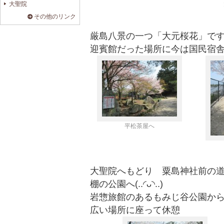
大聖院
その他のリンク
厳島八景の一つ「大元桜花」で
迎賓館だった場所に今は国民宿
平松茶屋へ
大聖院へもどり 粟島神社前の
棚の公園へ(..◜ᴗ◝..)
岩惣旅館のあるもみじ谷公園か
広い場所に座って休憩