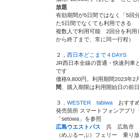
放題
有効期間が5日間ではなく「5回
た5日間でなくても利用できる
複数人で利用可能 2回分を利用
から終了まで、常に同一行程）
２，
西日本どこまで４DAYS
JR西日本全線の普通・快速列車
です
価格9,800円。利用期間2023年
間
、購入期限は利用開始日の前
３．
WESTER
tabiwa
おすす
発売箇所 スマートフォンアプリ「
「setowa」を参照
広島ウエストパス
呉 広島市 
（めぷるーぷ）フェリー 乗り