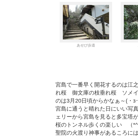
あせび歩道
宮島で一番早く開花するのは江
れ桜 御文庫の枝垂れ桜 ソメ
のは3月20日頃からかなぁ～(・з
宮島に通うと晴れた日にいい写
ェリーから宮島を見ると多宝塔
桜のトンネル歩くの楽しい （*^
聖院の火渡り神事があるころに