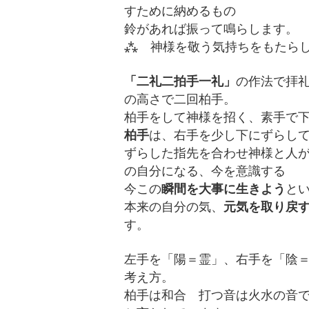
すために納めるもの
鈴があれば振って鳴らします。
⁂ 神様を敬う気持ちをもたら
「二礼二拍手一礼」
の作法で拝
の高さで二回柏手。
柏手をして神様を招く、素手で
柏手
は、右手を少し下にずらし
ずらした指先を合わせ神様と人
の自分になる、今を意識する
今この
瞬間を大事に生きよう
と
本来の自分の気、
元気を取り戻
す。
左手を「陽＝霊」、右手を「陰
考え方。
柏手は和合 打つ音は火水の音