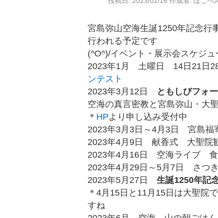
投稿日:
2023/01/16
作成者:
ぽこぺ
宮島弥山空海生誕1250年記念行
行われる予定です
(^O^)/イベント・展示会スケジ
2023年1月 土曜日 14日21
ンテスト
2023年3月12日
ともしびフォー
空海の真言密教と宮島弥山・大
＊
HP
より申し込み受付中
2023年3月3日～4月3日 宮
2023年4月9日 献香式 大聖
2023年4月16日 空海ライブ
2023年4月29日～5月7日 さ
2023年5月27日
生誕1250年記
＊4月15日と11月15日は大聖
すね