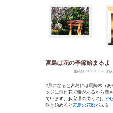
宮島は花の季節始まるよ
投稿日:
2023/02/20
作成
2月になると宮島には馬酔木（あ
ツジに似た花で毒があるから鹿
ています。多宝塔の周りには
ア
咲き始めると
宮島の花暦
がスター