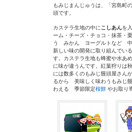
もみじまんじゅうは、「宮島町
頭です。
カステラ生地の中に
こしあん
を
ーム・チーズ・チョコ・抹茶・
う みかん ヨーグルトなど 
新しい味の開発に取り組んでい
す。カステラ生地も蜂蜜や水あ
に味が違うんです。紅葉狩りは
には数多くのもみじ饅頭屋さん
るから 美味しく味わうもみじ饅
わえる 季節限定
桜餅
やお取り寄