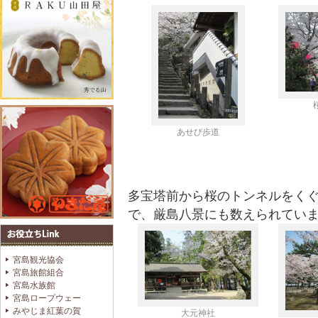
あせび歩道
多宝塔前から桜のトンネルをく
で、厳島八景にも数えられてい
宮島観光協会
宮島旅館組合
宮島水族館
宮島ロープウェー
みやじま紅葉の賀
大元神社