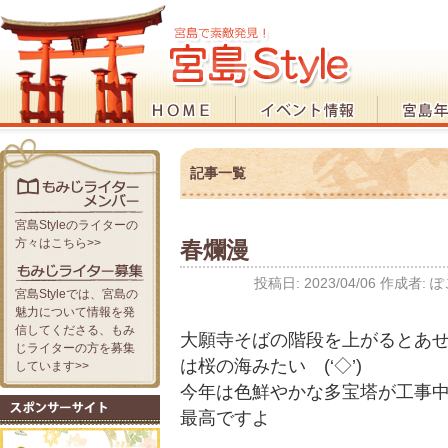
記事一覧
宮島Styleのライターの
方々はこちら>>
春爛漫
投稿日:
2023/04/06
作成者:
ぽ
宮島Styleでは、宮島の
魅力について情報を発
信してくださる、もみ
大願寺そばの階段を上がるとあ
じライターの方を募集
は桜の海みたい (‘◇’)ゞ
しています>>
今年は色鮮やかな多宝塔が工事中な
最高ですよ