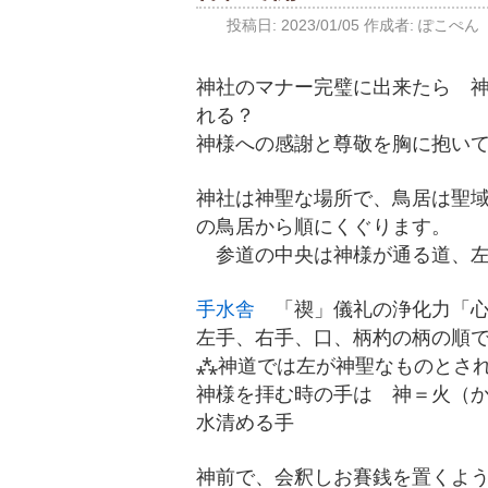
投稿日:
2023/01/05
作成者:
ぽこぺん
神社のマナー完璧に出来たら 
れる？
神様への感謝と尊敬を胸に抱い
神社は神聖な場所で、鳥居は聖
の鳥居から順にくぐります。
参道の中央は神様が通る道、左
手水舎
「禊」儀礼の浄化力「心
左手、右手、口、柄杓の柄の順
⁂神道では左が神聖なものとさ
神様を拝む時の手は 神＝火（
水清める手
神前で、会釈しお賽銭を置くよ