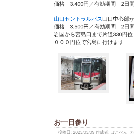
価格 3,400円／有効期間 2日
山口セントラルパス
山口中心部か
価格 3,500円／有効期間 2日
岩国から宮島口まで片道330円位
０００円位で宮島に行けます
お一日参り
投稿日:
2023/03/09
作成者:
ぽこぺん
カ