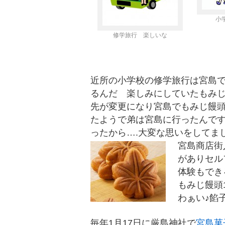
小
修学旅行 楽しいな
近所の小学校の修学旅行は宮島
るんだ 楽しみにしていたもみ
先が変更になり宮島でもみじ饅
たようで弟は宮島に行ったんで
ったから….大変な思いをしてま
宮島商店街
がありセル
体験もでき
もみじ饅頭1
わぁい♪餡
毎年1月17日に厳島神社で
宮島菓