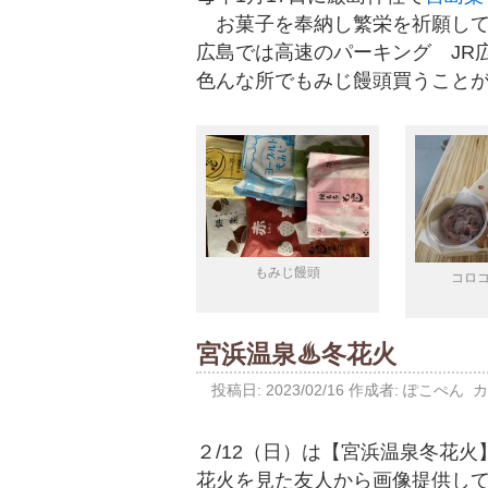
お菓子を奉納し繁栄を祈願して
広島では高速のパーキング JR
色んな所でもみじ饅頭買うこと
もみじ饅頭
コロ
宮浜温泉♨冬花火
投稿日:
2023/02/16
作成者:
ぽこぺん
カ
２/12（日）は【宮浜温泉冬花
花火を見た友人から画像提供し