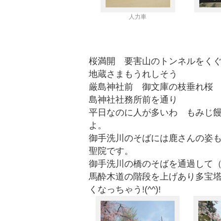
人力車
桜満開 要害山のトンネルをく
地蔵さまもうれしそう
厳島神社前 御文庫の枝垂れ桜
島神社社務所前を通り
平日なのに人が多いわ もみじ
よ。
御手洗川のそばには鹿さんの姿
聖院です。
御手洗川の橋のそばを通過して（
馬酔木道の階段を上げあり多宝
くなっちゃう!(^^)!