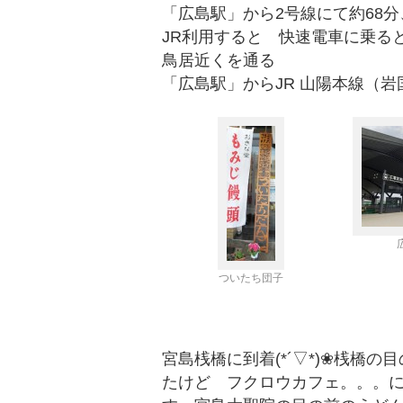
「広島駅」から2号線にて約68分
JR利用すると 快速電車に乗る
鳥居近くを通る
「広島駅」からJR 山陽本線（岩
ついたち団子
宮島桟橋に到着(*´▽*)❀桟橋
たけど フクロウカフェ。。。