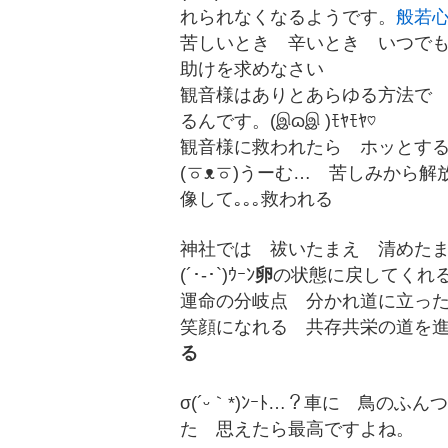
れられなくなるようです。
般若
苦しいとき 辛いとき いつで
助けを求めなさい
観音様はありとあらゆる方法で
るんです。(இɷஇ )ﾓﾔﾓﾔ♡
観音様に救われたら ホッとす
(ㆆᴥㆆ)うーむ… 苦しみから
像して｡｡｡救われる
神社では 祓いたまえ 清めた
(´･-･`)ｳｰﾝ
卵
の状態に戻してくれ
運命の分岐点 分かれ道に立った
笑顔になれる 共存共栄の道を
る
σ(´ᵕ｀*)ﾝｰﾄ…？車に 鳥の
た 思えたら最高ですよね。