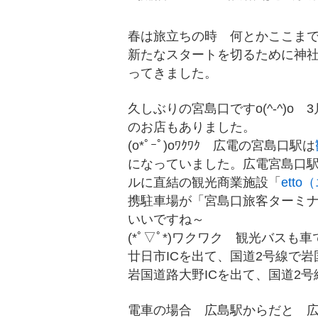
春は旅立ちの時 何とかここま
新たなスタートを切るために神
ってきました。
久しぶりの宮島口ですo(^-^)o
のお店もありました。
(o*ﾟｰﾟ)oﾜｸﾜｸ 広電の宮島口駅は
になっていました。広電宮島口駅
ルに直結の観光商業施設「
ett
携駐車場が「宮島口旅客ターミ
いいですね～
(*ﾟ▽ﾟ*)ワクワク 観光バス
廿日市ICを出て、国道2号線で岩
岩国道路大野ICを出て、国道2号
電車の場合 広島駅からだと 広