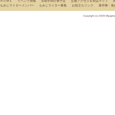
ＨＯＭＥ
イベント情報
宮島年間行事予定
交通アクセス＆周辺マップ
もみじライターメンバー
もみじライター募集
お役立ちリンク
著作権・免
Copyright (c) 2009 Miy