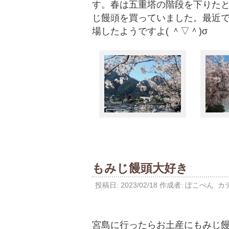
す。春は五重塔の階段を下りた
じ饅頭を買っていました。最近
場したようですよ( ＾▽＾)σ
もみじ饅頭大好き
投稿日:
2023/02/18
作成者:
ぽこぺん
カテ
宮島に行ったらお土産にもみじ饅頭