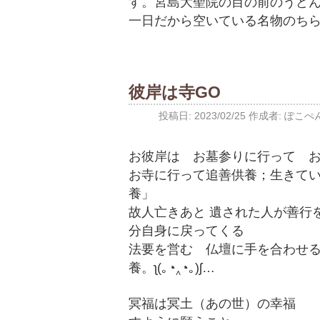
す。宮島大聖院の目の前のうど
一日だから空いている名物のち
彼岸は寺GO
投稿日:
2023/02/25
作成者:
ぽこぺ
お彼岸は お墓参りに行って おはぎ
お寺に行って追善供養；生きて
養」
故人亡きあと 遺された人が善行
分自身に戻ってくる
法要を営む 仏壇に手を合わせ
養。ʅ(｡◔‸◔｡)ʃ…
冥福は冥土（あの世）の幸福 