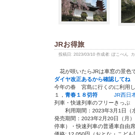
JRお得旅
投稿日:
2023/03/10
作成者:
ぽこぺん
カ
花が咲いたらJRは車窓の景色
ダイヤ改正あるから確認してね
今年の春 宮島に行くのに利用
１，
青春１８切符
JR西日
列車・快速列車のフリーきっぷ
利用期間：2023年3月1日（水
発売期間：2023年2月20日（月
停車）・快速列車の普通車自由
価格: 12,050円（おとな・こど