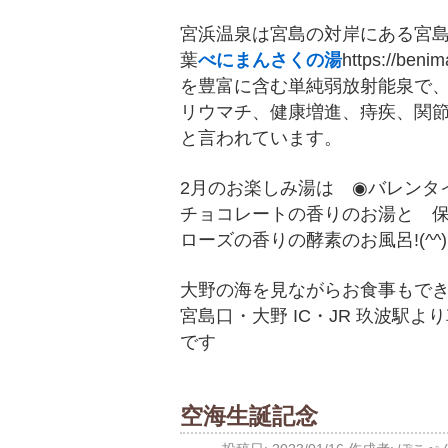
宮浜温泉は宮島の対岸にある宮
葉
べにまんさくの湯
https://
を豊富に含む単純弱放射能泉で
リウマチ、健康増進、痔疾、関
と言われています。
2月のお楽しみ湯は ◉バレンタ
チョコレートの香りのお湯と 
ローズの香りの酵素のお風呂!(^^)
大野の海を見ながらお食事もで
宮島口・大野 IC・JR 玖波駅よ
です
空海生誕記念