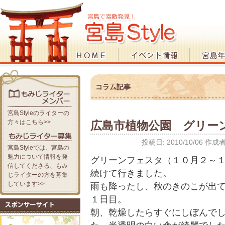
コラム記事
宮島Styleのライターの
方々はこちら>>
広島市植物公園 グリー
投稿日:
2010/10/06
作成者
宮島Styleでは、宮島の
魅力について情報を発
グリーンフェスタ（１０月２～
信してくださる、もみ
続けて行きました。
じライターの方を募集
しています>>
雨も降ったし、秋のきのこが出
１日目。
朝、乾燥したらすぐにしぼんで