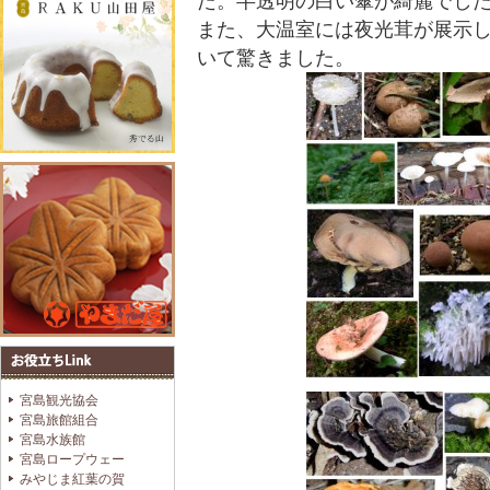
た。半透明の白い傘が綺麗でし
また、大温室には夜光茸が展示
いて驚きました。
宮島観光協会
宮島旅館組合
宮島水族館
宮島ロープウェー
みやじま紅葉の賀