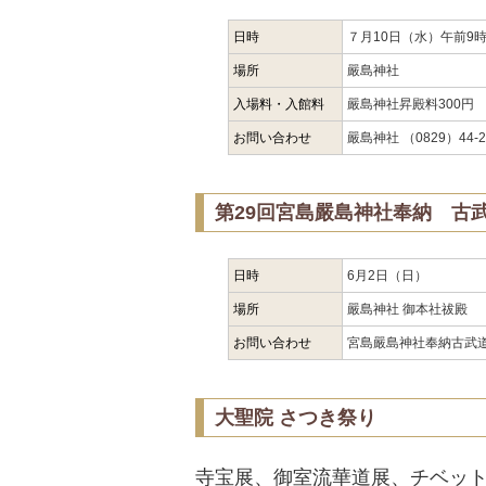
日時
７月10日（水）午前9
場所
嚴島神社
入場料・入館料
嚴島神社昇殿料300円
お問い合わせ
嚴島神社 （0829）44-2
第29回宮島嚴島神社奉納 古
日時
6月2日（日）
場所
嚴島神社 御本社祓殿
お問い合わせ
宮島嚴島神社奉納古武道演
大聖院 さつき祭り
寺宝展、御室流華道展、チベッ