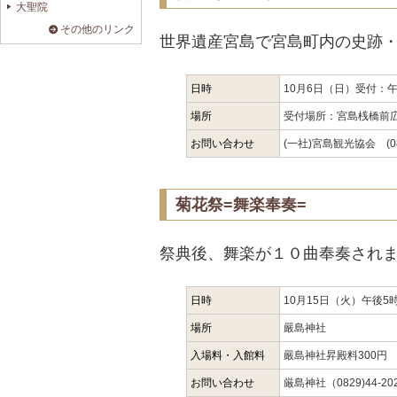
大聖院
その他のリンク
世界遺産宮島で宮島町内の史跡
日時
10月6日（日）受付：午
場所
受付場所：宮島桟橋前
お問い合わせ
(一社)宮島観光協会 (082
菊花祭=舞楽奉奏=
祭典後、舞楽が１０曲奉奏され
日時
10月15日（火）午後5
場所
嚴島神社
入場料・入館料
嚴島神社昇殿料300円
お問い合わせ
厳島神社（0829)44-20