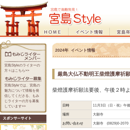
2024年 イベント情報
宮島Styleのライターの
方々はこちら>>
厳島大仏不動明王柴燈護摩祈
宮島Styleでは、宮島の
柴燈護摩祈願法要後、午後２時
魅力について情報を発
信してくださる、もみ
じライターの方を募集
日時
11月3日（日・祝）午後
しています>>
場所
大願寺
お問い合わせ
大願寺 (0829)0-2070