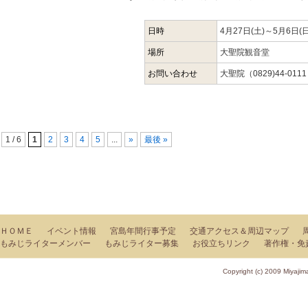
日時
4月27日(土)～5月6日(
場所
大聖院観音堂
お問い合わせ
大聖院（0829)44-0111
1 / 6
1
2
3
4
5
...
»
最後 »
ＨＯＭＥ
イベント情報
宮島年間行事予定
交通アクセス＆周辺マップ
もみじライターメンバー
もみじライター募集
お役立ちリンク
著作権・免
Copyright (c) 2009 Miy