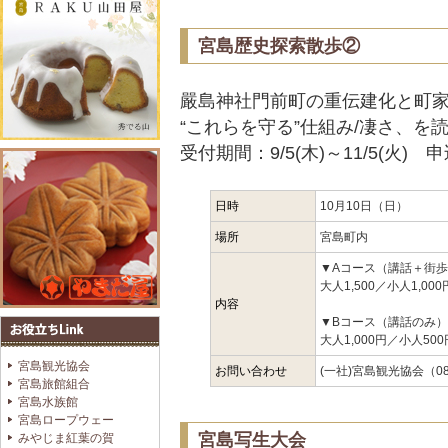
宮島歴史探索散歩②
嚴島神社門前町の重伝建化と町家
“これらを守る”仕組み/凄さ、を
受付期間：9/5(木)～11/5(火
日時
10月10日（日）
場所
宮島町内
▼Aコース（講話＋街歩き）
大人1,500／小人1,000
内容
▼Bコース（講話のみ）10
大人1,000円／小人500
宮島観光協会
お問い合わせ
(一社)宮島観光協会（082
宮島旅館組合
宮島水族館
宮島ロープウェー
宮島写生大会
みやじま紅葉の賀