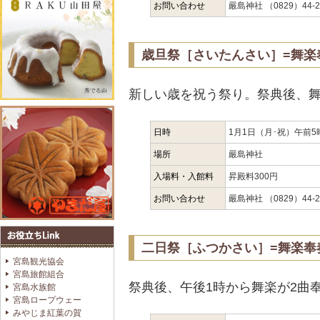
お問い合わせ
嚴島神社 （0829）44-2
歳旦祭［さいたんさい］=舞楽
新しい歳を祝う祭り。祭典後、舞
日時
1月1日（月･祝）午前5
場所
嚴島神社
入場料・入館料
昇殿料300円
お問い合わせ
嚴島神社 （0829）44-2
二日祭［ふつかさい］=舞楽奉
宮島観光協会
宮島旅館組合
祭典後、午後1時から舞楽が2曲
宮島水族館
宮島ロープウェー
みやじま紅葉の賀