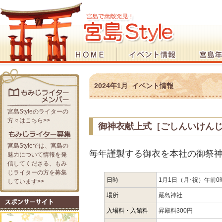
2024年1月 イベント情報
宮島Styleのライターの
方々はこちら>>
御神衣献上式［ごしんいけん
宮島Styleでは、宮島の
毎年謹製する御衣を本社の御祭
魅力について情報を発
信してくださる、もみ
じライターの方を募集
日時
1月1日（月･祝）午前0
しています>>
場所
嚴島神社
入場料・入館料
昇殿料300円