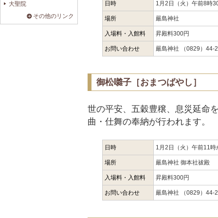
日時
1月2日（火）午前8時3
大聖院
その他のリンク
場所
嚴島神社
入場料・入館料
昇殿料300円
お問い合わせ
嚴島神社 （0829）44-2
御松囃子［おまつばやし］
世の平安、五穀豊穣、息災延命
曲・仕舞の奉納が行われます。
日時
1月2日（火）午前11時
場所
嚴島神社 御本社祓殿
入場料・入館料
昇殿料300円
お問い合わせ
嚴島神社 （0829）44-2