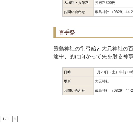
入場料・入館料
昇殿料300円
お問い合わせ
嚴島神社 （0829）44-2
百手祭
嚴島神社の御弓始と大元神社の
途中、的に向かって矢を射る神
日時
1月20日（土）午前11
場所
大元神社
お問い合わせ
嚴島神社 （0829）44-2
1 / 1
1