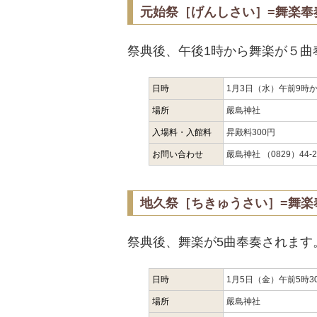
元始祭［げんしさい］=舞楽奉
祭典後、午後1時から舞楽が５曲
日時
1月3日（水）午前9時
場所
嚴島神社
入場料・入館料
昇殿料300円
お問い合わせ
嚴島神社 （0829）44-2
地久祭［ちきゅうさい］=舞楽
祭典後、舞楽が5曲奉奏されます
日時
1月5日（金）午前5時3
場所
嚴島神社