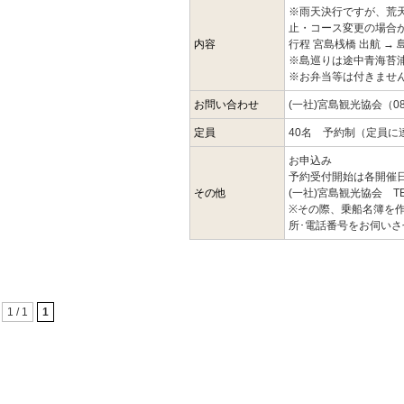
※雨天決行ですが、荒
止・コース変更の場合
内容
行程 宮島桟橋 出航 → 
※島巡りは途中青海苔
※お弁当等は付きませ
お問い合わせ
(一社)宮島観光協会（082
定員
40名 予約制（定員に
お申込み
予約受付開始は各開催
その他
(一社)宮島観光協会 TEL：
※その際、乗船名簿を
所･電話番号をお伺い
1 / 1
1