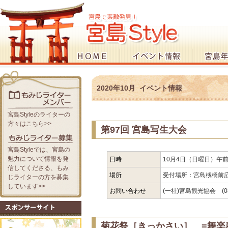
2020年10月 イベント情報
宮島Styleのライターの
方々はこちら>>
第97回 宮島写生大会
宮島Styleでは、宮島の
魅力について情報を発
日時
10月4日（日曜日）午前
信してくださる、もみ
場所
受付場所：宮島桟橋前
じライターの方を募集
しています>>
お問い合わせ
(一社)宮島観光協会 (082
菊花祭［きっかさい］ =舞楽