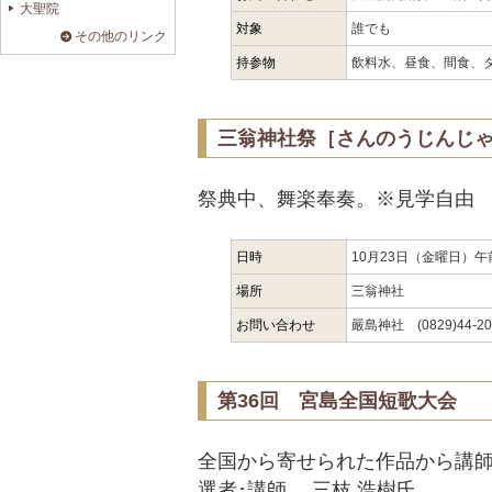
大聖院
対象
誰でも
その他のリンク
持参物
飲料水、昼食、間食、
三翁神社祭［さんのうじんじゃ
祭典中、舞楽奉奏。※見学自由
日時
10月23日（金曜日）午
場所
三翁神社
お問い合わせ
嚴島神社 (0829)44-20
第36回 宮島全国短歌大会
全国から寄せられた作品から講師
選者･講師 三枝 浩樹氏