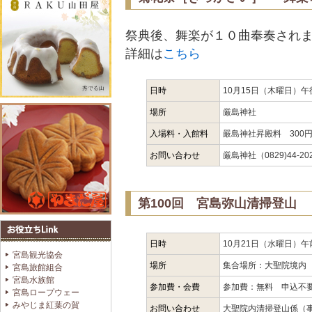
祭典後、舞楽が１０曲奉奏され
詳細は
こちら
日時
10月15日（木曜日）午
場所
厳島神社
入場料・入館料
嚴島神社昇殿料 300
お問い合わせ
厳島神社（0829)44-20
第100回 宮島弥山清掃登山
日時
10月21日（水曜日）午
宮島観光協会
場所
集合場所：大聖院境内
宮島旅館組合
宮島水族館
参加費・会費
参加費：無料 申込不
宮島ロープウェー
みやじま紅葉の賀
お問い合わせ
大聖院内清掃登山係（事務局