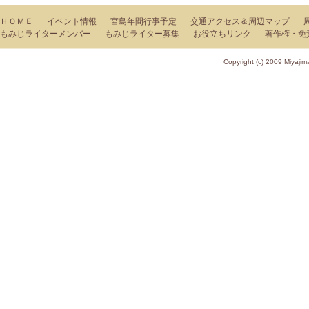
ＨＯＭＥ
イベント情報
宮島年間行事予定
交通アクセス＆周辺マップ
もみじライターメンバー
もみじライター募集
お役立ちリンク
著作権・免
Copyright (c) 2009 Miy