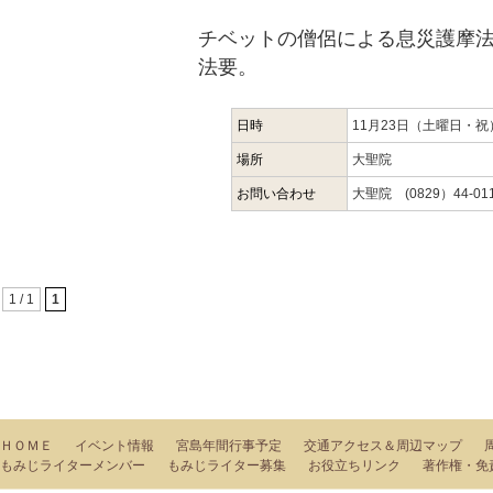
チベットの僧侶による息災護摩
法要。
日時
11月23日（土曜日・
場所
大聖院
お問い合わせ
大聖院 (0829）44-01
1 / 1
1
ＨＯＭＥ
イベント情報
宮島年間行事予定
交通アクセス＆周辺マップ
もみじライターメンバー
もみじライター募集
お役立ちリンク
著作権・免