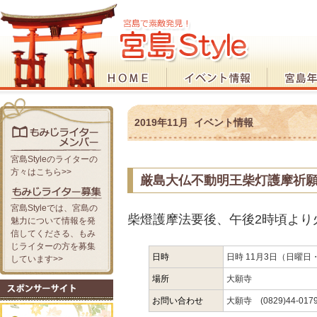
2019年11月 イベント情報
宮島Styleのライターの
方々はこちら>>
厳島大仏不動明王柴灯護摩祈
宮島Styleでは、宮島の
柴燈護摩法要後、午後2時頃より
魅力について情報を発
信してくださる、もみ
じライターの方を募集
日時
日時 11月3日（日曜日
しています>>
場所
大願寺
お問い合わせ
大願寺 (0829)44-017