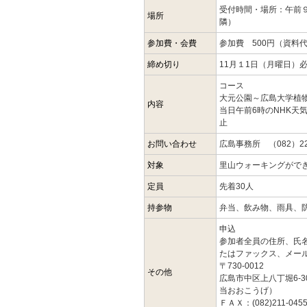
受付時間・場所：午前
場所
隣）
参加費・会費
参加費 500円（資料
締め切り
11月１1日（月曜日）
コース
大元公園～広島大学植
内容
当日午前6時のNHK天
止
お問い合わせ
広島事務所 （082）22
対象
里山ウォーキングがで
定員
先着30人
持参物
弁当、飲み物、雨具、
申込
参加者全員の住所、氏
たはファックス、メー
〒730-0012
その他
広島市中区上八丁堀6-
当おおこうげ）
ＦＡＸ：(082)211-045