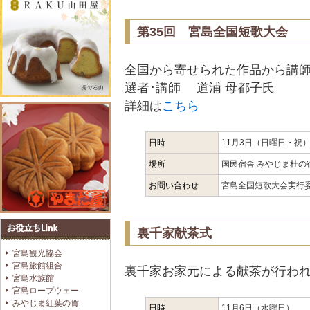
第35回 宮島全国短歌大会
全国から寄せられた作品から講師
選者･講師 道浦 母都子氏
詳細は
こちら
日時
11月3日（日曜日・祝）
場所
国民宿舎 みやじま杜の
お問い合わせ
宮島全国短歌大会実行委員会
裏千家献茶式
宮島観光協会
宮島旅館組合
裏千家お家元による献茶が行わ
宮島水族館
宮島ロープウェー
みやじま紅葉の賀
日時
11月6日（水曜日）