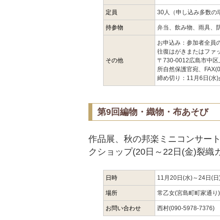
定員
30人（申し込み多数の
持参物
弁当、飲み物、雨具、
お申込み：参加者全員
往復はがきまたはファ
その他
〒730-0012広島市
所自然保護官宛、FAX(082
締め切り：11月6日(水
第9回編物・織物・布あそび
作品展、秋の邦楽ミニコンサート(2
クショップ(20日～22日(金)
日時
11月20日(水)～24日(
場所
常乙女(宮島町町家通り)
お問い合わせ
西村(090-5978-7376)