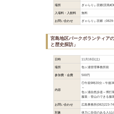
場所
ぎゃらりぃ宮郷(宮島町
入場料・入館料
無料
お問い合わせ
ぎゃらりぃ宮郷（0829-4
宮島地区パークボランティア
と歴史探訪」
日時
11月16日(土)
場所
包ヶ浦管理事務所前
参加費・会費
500円
①午前9時20分～午後
～
内容
包ヶ浦自然歩道～博打尾
服装：登山のできる服
お問い合わせ
広島事務所(082)223-74
対象
体力に自信のある人(山