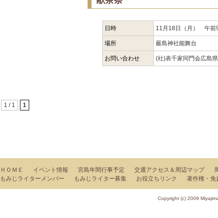
献茶祭
日時
11月18日（月） 午前
場所
嚴島神社能舞台
お問い合わせ
(社)表千家同門会広島県支
1 / 1
1
ＨＯＭＥ
イベント情報
宮島年間行事予定
交通アクセス＆周辺マップ
もみじライターメンバー
もみじライター募集
お役立ちリンク
著作権・免
Copyright (c) 2009 Miy