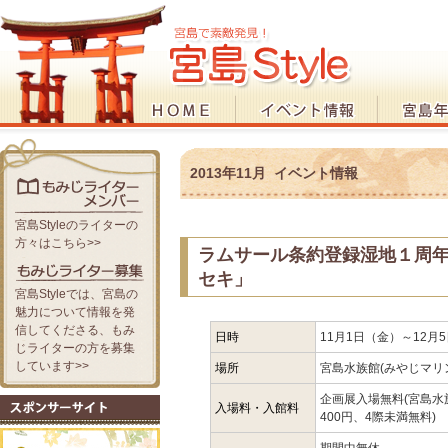
2013年11月 イベント情報
宮島Styleのライターの
方々はこちら>>
ラムサール条約登録湿地１周
セキ」
宮島Styleでは、宮島の
魅力について情報を発
信してくださる、もみ
日時
11月1日（金）～12月
じライターの方を募集
しています>>
場所
宮島水族館(みやじマリ
企画展入場無料(宮島水
入場料・入館料
400円、4際未満無料)