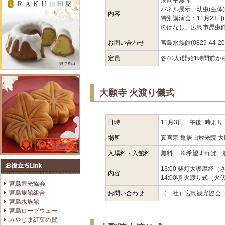
期間中無休
パネル展示、幼虫(生体
内容
特別講演会：11月23日
のはなし」広島市昆虫
お問い合わせ
宮島水族館(0829-44-20
定員
各40人(開始1時間前か
大願寺 火渡り儀式
日時
11月3日 午後1時より
場所
真言宗 亀居山放光院 
入場料・入館料
無料 ※希望すれば一
13:00 柴灯大護摩経
内容
14:00頃 火渡り式（火
宮島観光協会
宮島旅館組合
お問い合わせ
（一社）宮島観光協会（082
宮島水族館
宮島ロープウェー
みやじま紅葉の賀