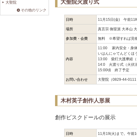
大聖院火渡り式
大聖院
その他のリンク
日時
11月15日(金) 午前1
場所
真言宗 御室派 大本山 
参加費・会費
無料 ※希望すれば見
11:00 家内安全・
いはんにゃてんどくほ
内容
13:00 柴灯大護摩
14:0 火渡り式（火伏
15:00頃 終了予定
お問い合わせ
大聖院（0829-44-011
木村英子創作人形展
創作ビスクドールの展示
日時
11月19(火)まで。午前