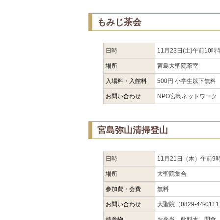
もみじ茶会
日時
11月23日(土)午前10
場所
宮島大聖院茶室
入場料・入館料
500円 小学生以下無料
お問い合わせ
NPO宮島ネットワーク（09
宮島弥山清掃登山
日時
11月21日（木）午前9
場所
大聖院集合
参加費・会費
無料
お問い合わせ
大聖院（0829-44-011
持参物
お弁当、飲料水、間食