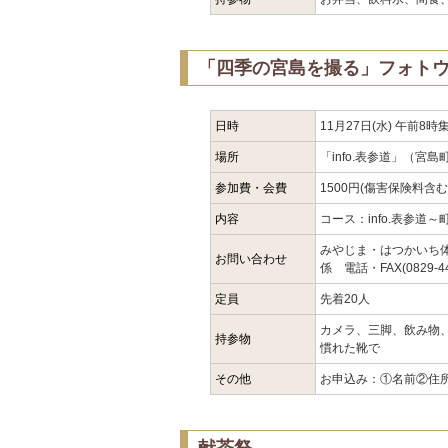
「四季の宮島を撮る」フォト
日時
11月27日(水) 午前
場所
「info.表参道」（宮
参加費・会費
1500円(傷害保険料含
内容
コース：info.表参道
みやじま・はつかいち
お問い合わせ
係 電話・FAX(0829-4
定員
先着20人
カメラ、三脚、飲み物
持参物
慣れた靴で
その他
お申込み：①名前②住