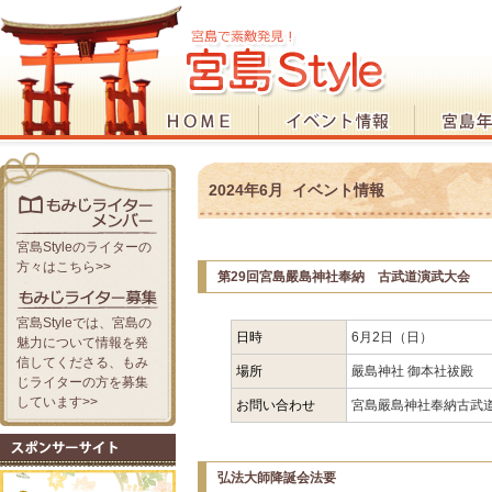
2024年6月 イベント情報
宮島Styleのライターの
方々はこちら>>
第29回宮島嚴島神社奉納 古武道演武大会
宮島Styleでは、宮島の
日時
6月2日（日）
魅力について情報を発
信してくださる、もみ
場所
嚴島神社 御本社祓殿
じライターの方を募集
しています>>
お問い合わせ
宮島嚴島神社奉納古武道演
弘法大師降誕会法要