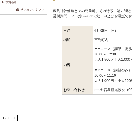
大聖院
その他のリンク
嚴島神社修造とその門前町、その特徴、魅力/凄
受付期間：5/15(水)～6/25(火) 申込はお電話
日時
6月30日（日）
場所
宮島町内
▼Aコース（講話＋街
10:00～12:30
大人1,500／小人1,000
内容
▼Bコース（講話のみ）
10:00～11:10
大人1,000円／小人500
お問い合わせ
(一社)宮島観光協会（082
1 / 1
1