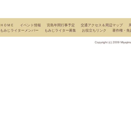
ＨＯＭＥ
イベント情報
宮島年間行事予定
交通アクセス＆周辺マップ
もみじライターメンバー
もみじライター募集
お役立ちリンク
著作権・免
Copyright (c) 2009 Miy