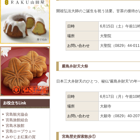
開祖弘法大師のご誕生を祝う法要。甘茶の接待が
日時
6月15日（土）午前11
場所
大聖院
お問い合わせ
大聖院（0829）44-011
嚴島弁財天大祭
日本三大弁財天のひとつ、秘仏“嚴島弁財天”の年
日時
6月17日（月）午前10
場所
大願寺
宮島観光協会
お問い合わせ
大願寺（0829）40-207
宮島旅館組合
宮島水族館
宮島ロープウェー
宮島歴史探索散歩①
みやじま紅葉の賀