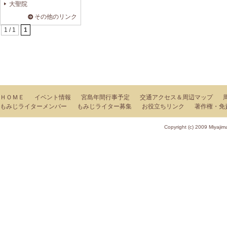
大聖院
その他のリンク
1 / 1
1
ＨＯＭＥ
イベント情報
宮島年間行事予定
交通アクセス＆周辺マップ
もみじライターメンバー
もみじライター募集
お役立ちリンク
著作権・免
Copyright (c) 2009 Miy