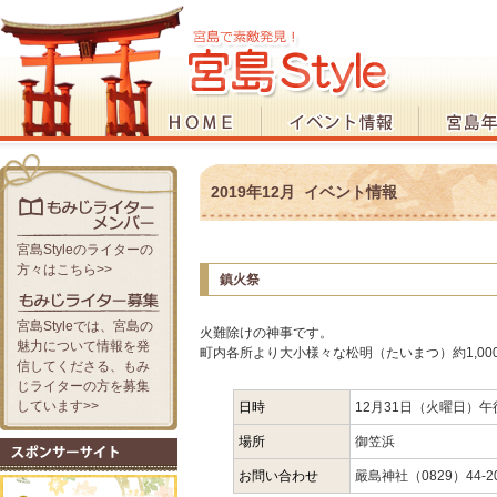
2019年12月 イベント情報
宮島Styleのライターの
方々はこちら>>
鎮火祭
宮島Styleでは、宮島の
火難除けの神事です。
魅力について情報を発
町内各所より大小様々な松明（たいまつ）約1,0
信してくださる、もみ
じライターの方を募集
しています>>
日時
12月31日（火曜日）午
場所
御笠浜
お問い合わせ
嚴島神社（0829）44-2