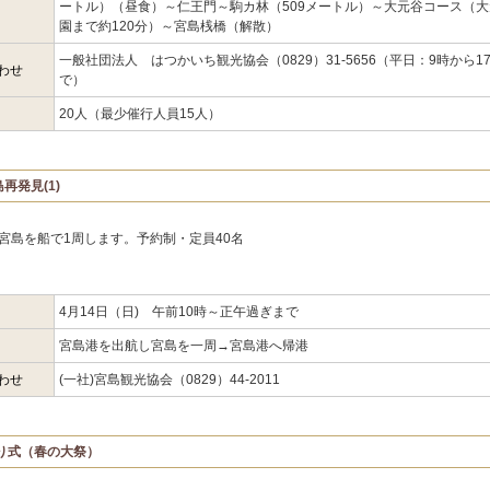
ートル）（昼食）～仁王門～駒カ林（509メートル）～大元谷コース（大
園まで約120分）～宮島桟橋（解散）
一般社団法人 はつかいち観光協会（0829）31-5656（平日：9時から1
わせ
で）
20人（最少催行人員15人）
再発見(1)
宮島を船で1周します。予約制・定員40名
4月14日（日) 午前10時～正午過ぎまで
宮島港を出航し宮島を一周→宮島港へ帰港
わせ
(一社)宮島観光協会（0829）44-2011
渡り式（春の大祭）