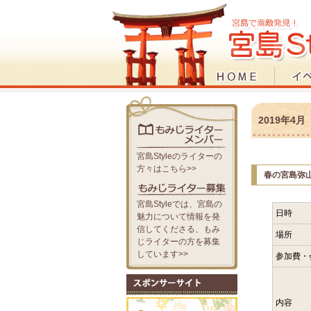
2019年4
宮島Styleのライターの
方々はこちら>>
春の宮島弥
宮島Styleでは、宮島の
日時
魅力について情報を発
信してくださる、もみ
場所
じライターの方を募集
しています>>
参加費・
内容