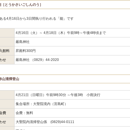
能［とうかさいごしんのう］
ある4月16日から3日間執り行われる「能」です
4月16日（火）～ 4月18日（木）午前9時～午後4時頃まで
嚴島神社
入館料
昇殿料300円
わせ
嚴島神社 （0829）44-2020
弥山清掃登山
4月21日（日曜日）午前9時30分 ～午後3時 小雨決行
集合場所：大聖院境内（宮島町）
会費
会費：無料
わせ
大聖院内清掃登山係 (0829)44-0111