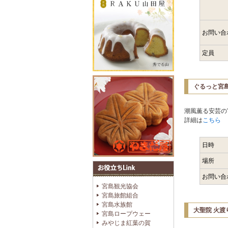
お問い合
定員
ぐるっと宮島
潮風薫る安芸の
詳細は
こちら
日時
場所
お問い合
宮島観光協会
宮島旅館組合
宮島水族館
大聖院 火
宮島ロープウェー
みやじま紅葉の賀