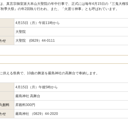
は、真言宗御室派大本山大聖院の年中行事で、正式には毎年4月15日の『三鬼大権
の『秋季大祭』の年2回執り行われ、また、「火渡り神事」とも呼ばれています。
4月15日（月）午前11時から
大聖院
わせ
大聖院 (0829）44-0111
に供える祭典で、10曲の舞楽を嚴島神社の高舞台で奉納します。
4月15日（月）午後5時から
嚴島神社 高舞台
入館料
昇殿料300円
わせ
嚴島神社 （0829）44-2020