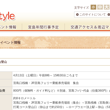
文字サイズ
このサイトについて
月 イベント情報
山登山
4月13日（土曜日）午前8時～ 15時30分ごろまで
宮島口桟橋・JR宮島フェリー乗船券売場前 集合
会費
800円（保険料・ガイド料など）※別途、宮島フｪリｰ代金（往復360円）
約8キロメートル
宮島口桟橋・JR宮島フェリー乗船券売場前（集合）～宮島桟橋（宮島側
打尾コース登山口（弥山まで約150分）～ロープウエー頂上駅～弥山（53