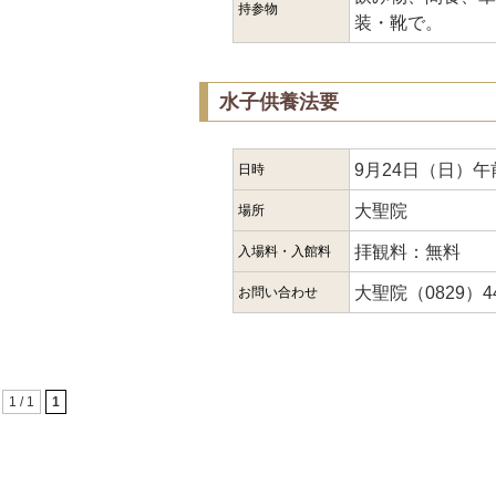
持参物
装・靴で。
水子供養法要
9月24日（日）午
日時
大聖院
場所
拝観料：無料
入場料・入館料
大聖院（0829）44
お問い合わせ
1 / 1
1