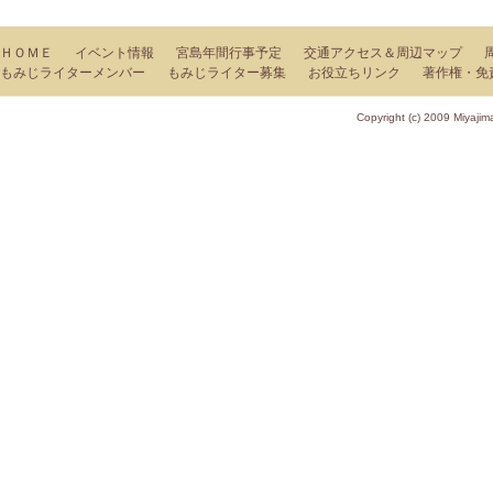
ＨＯＭＥ
イベント情報
宮島年間行事予定
交通アクセス＆周辺マップ
もみじライターメンバー
もみじライター募集
お役立ちリンク
著作権・免
Copyright (c) 2009 Miy