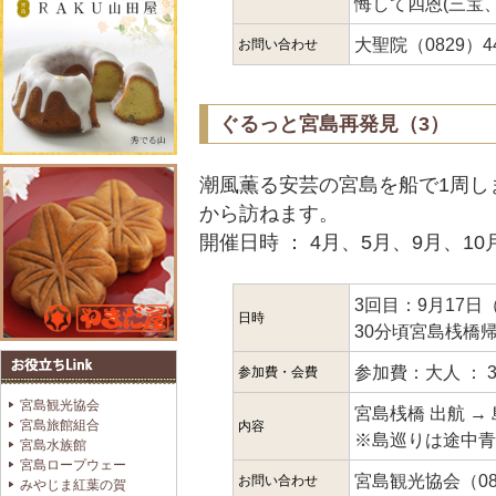
悔して四恩(三宝
大聖院（0829）4
お問い合わせ
ぐるっと宮島再発見（3）
潮風薫る安芸の宮島を船で1周し
から訪ねます。
開催日時 ： 4月、5月、9月、10
3回目：9月17日
日時
30分頃宮島桟橋
参加費：大人 ： 3
参加費・会費
宮島観光協会
宮島桟橋 出航 →
宮島旅館組合
内容
※島巡りは途中青
宮島水族館
宮島ロープウェー
宮島観光協会（082
お問い合わせ
みやじま紅葉の賀