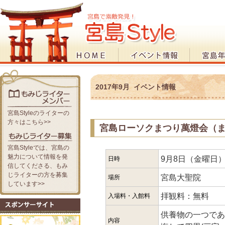
2017年9月 イベント情報
宮島Styleのライターの
方々はこちら>>
宮島ローソクまつり萬燈会（
宮島Styleでは、宮島の
魅力について情報を発
9月8日（金曜日
日時
信してくださる、もみ
じライターの方を募集
宮島大聖院
場所
しています>>
拝観料：無料
入場料・入館料
供養物の一つであ
内容