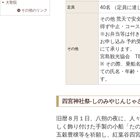
大聖院
40名 （定員に
定員
その他のリンク
その他 荒天で安
得ず中止・コース
※お弁当等は付き
お申し込み 予約
にて承ります。
その他
宮島観光協会 TEL ：
※ その際、乗船
ての氏名・年齢・
す。
四宮神社祭-しのみやじんじゃ
旧暦８月１日、八朔の夜に、人
しく飾り付けた手製の小船「た
五穀豊穣等を祈願し、紅葉谷四