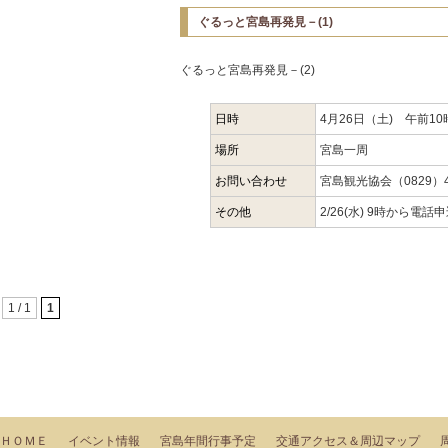
ぐるっと宮島再発見－(1)
ぐるっと宮島再発見－(2)
日時
4月26日（土) 午前10
場所
宮島一周
お問い合わせ
宮島観光協会（0829）44
その他
2/26(水) 9時から電話
1 / 1
1
ＨＯＭＥ
イベント情報
宮島年間行事予定
交通アクセス＆周辺マップ