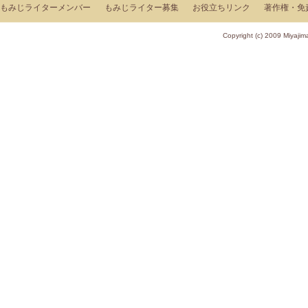
もみじライターメンバー
もみじライター募集
お役立ちリンク
著作権・免
Copyright (c) 2009 Miy