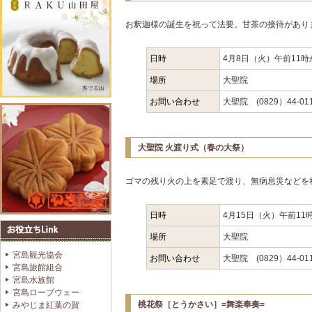
お釈迦様の誕生を祝って法要。甘茶の接待があり
日時
4月8日（火）午前11時
場所
大聖院
お問い合わせ
大聖院 (0829）44-01
大聖院 火渡り式（春の大祭）
ゴマの残り火の上を素足で渡り、無病息災などを
日時
4月15日（火）午前11
場所
大聖院
宮島観光協会
お問い合わせ
大聖院 (0829）44-01
宮島旅館組合
宮島水族館
宮島ロープウェー
桃花祭［とうかさい］=舞楽奉奏=
みやじま紅葉の賀