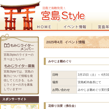
2025年4月 イベント情報
宮島Styleのライターの
方々はこちら>>
みやじま雛めぐり
宮島Styleでは、宮島の
日時
3月15日（土）～ 4月
魅力について情報を発
信してくださる、もみ
場所
宮島町内各所にて
じライターの方を募集
しています>>
お問い合わせ
みやじま雛めぐり実行委員会
花祭り法要（佛生会）