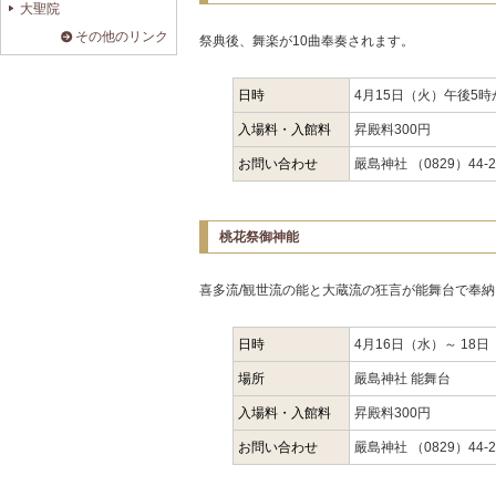
大聖院
その他のリンク
祭典後、舞楽が10曲奉奏されます。
日時
4月15日（火）午後5時
入場料・入館料
昇殿料300円
お問い合わせ
嚴島神社 （0829）44-2
桃花祭御神能
喜多流/観世流の能と大蔵流の狂言が能舞台で奉
日時
4月16日（水）～ 18
場所
嚴島神社 能舞台
入場料・入館料
昇殿料300円
お問い合わせ
嚴島神社 （0829）44-2