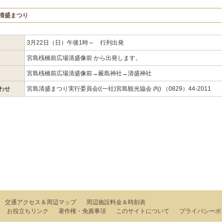
島清盛まつり
3月22日（日）午後1時～ 行列出発
宮島桟橋前広場清盛像前 から出発します。
宮島桟橋前広場清盛像前→嚴島神社→清盛神社
わせ
宮島清盛まつり実行委員会((一社)宮島観光協会 内) （0829）44-2011
交通アクセス＆周辺マップ
周辺施設料金＆時刻表
お役立ちリンク
著作権・免責事項
このサイトについて
プライバシーポ