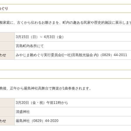
めぐり
般家庭に、古くから伝わるお雛さまを、町内の趣ある民家や歴史的施設に展示しま
3月15日（日）～ 4月3日（金）
宮島町内各所にて
わせ
みやじま雛めぐり実行委員会((一社)宮島観光協会 内)（0829）44-2011
典後、正午から嚴島神社高舞台で舞楽が1曲奉奏されます。
3月20日（金・祝）午前11時から
清盛神社
わせ
厳島神社（0829）44-2020