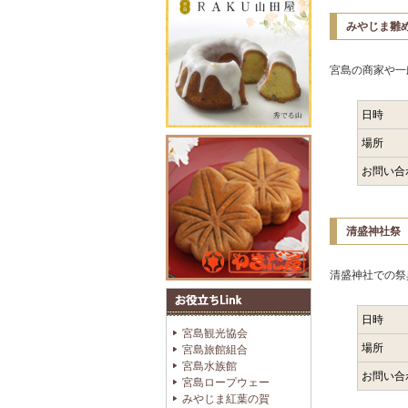
みやじま雛
宮島の商家や一
日時
場所
お問い合
清盛神社祭
清盛神社での祭
日時
宮島観光協会
場所
宮島旅館組合
宮島水族館
お問い合
宮島ロープウェー
みやじま紅葉の賀