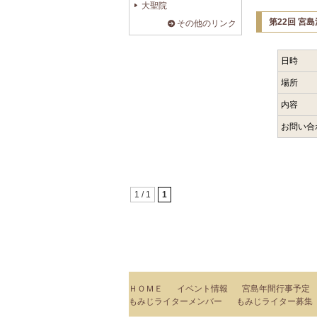
大聖院
第22回 宮
その他のリンク
日時
場所
内容
お問い合
1 / 1
1
ＨＯＭＥ
イベント情報
宮島年間行事予定
もみじライターメンバー
もみじライター募集