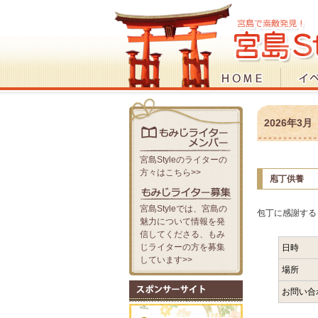
2026年3
宮島Styleのライターの
方々はこちら>>
庖丁供養
宮島Styleでは、宮島の
包丁に感謝する
魅力について情報を発
信してくださる、もみ
じライターの方を募集
日時
しています>>
場所
お問い合