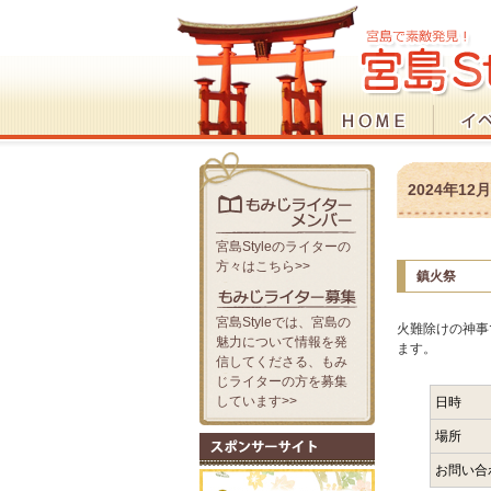
2024年1
宮島Styleのライターの
方々はこちら>>
鎮火祭
宮島Styleでは、宮島の
火難除けの神事
魅力について情報を発
ます。
信してくださる、もみ
じライターの方を募集
しています>>
日時
場所
お問い合