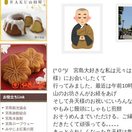
(^０^)/ 宮島大好きな私は元
様）にお会いしたくて
行ってみました。最近は午前10
山のお坊さんがお経をあげ
そして弁天様のお祝いにいろん
宮島観光協会
やもみじ饅頭にしゃもじ煎餅
宮島旅館組合
おそうめんまでいただける。ご縁日
宮島水族館
だきたくて頑張ってる｡｡｡｡｡
宮島ロープウェー
みやじま紅葉の賀
きっとうれしくなった弁天様は