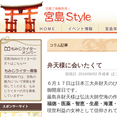
コラム記事
宮島Styleのライターの
方々はこちら>>
弁天様に会いたくて
投稿日:
2016/06/02
作成者:
ぽ
宮島Styleでは、宮島の
魅力について情報を発
６月１７日は日本三大弁財天の
信してくださる、もみ
御開扉日です。
じライターの方を募集
しています>>
厳島弁財天様は弘法大師空海の
福徳・医薬・智恵・生産・海運
現世利益の女神として信仰され