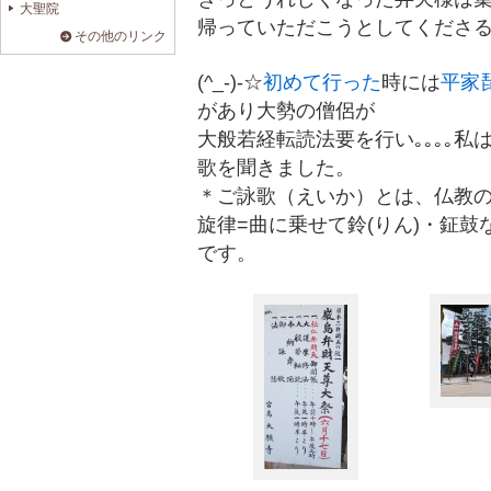
大聖院
帰っていただこうとしてくださ
その他のリンク
(^_-)-☆
初めて行った
時には
平家
があり大勢の僧侶が
大般若経転読法要を行い｡｡｡｡
歌を聞きました。
＊ご詠歌（えいか）とは、仏教
旋律=曲に乗せて鈴(りん)・鉦
です。