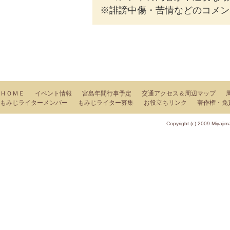
※誹謗中傷・苦情などのコメン
ＨＯＭＥ
イベント情報
宮島年間行事予定
交通アクセス＆周辺マップ
もみじライターメンバー
もみじライター募集
お役立ちリンク
著作権・免
Copyright (c) 2009 Miy